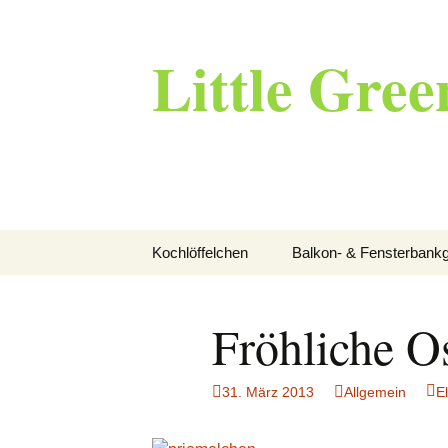
Little Gree
Zum
Kochlöffelchen
Balkon- & Fensterbankg
Inhalt
springen
Fröhliche O
31. März 2013
Allgemein
E