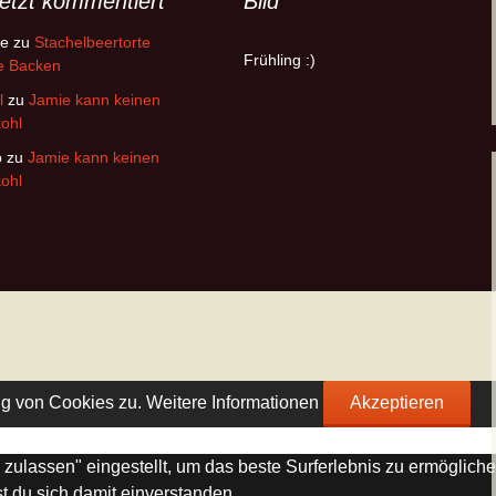
etzt kommentiert
Bild
ke
zu
Stachelbeertorte
Frühling :)
e Backen
l
zu
Jamie kann keinen
ohl
o
zu
Jamie kann keinen
ohl
ng von Cookies zu.
Weitere Informationen
Akzeptieren
s zulassen" eingestellt, um das beste Surferlebnis zu ermögli
st du sich damit einverstanden.