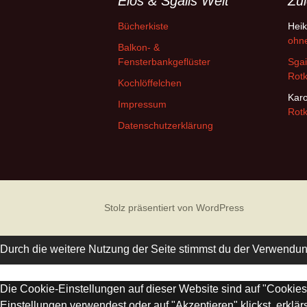
Elos & Sgails Welt
Zul
Bücherkiste
Hei
ohn
Balkon- &
Fensterbankgeflüster
Sgai
Rotk
Kochlöffelchen
Kar
Impressum
Rotk
Datenschutzerklärung
Stolz präsentiert von WordPress
Durch die weitere Nutzung der Seite stimmst du der Verwendu
Die Cookie-Einstellungen auf dieser Website sind auf "Cookie
Einstellungen verwendest oder auf "Akzeptieren" klickst, erklär