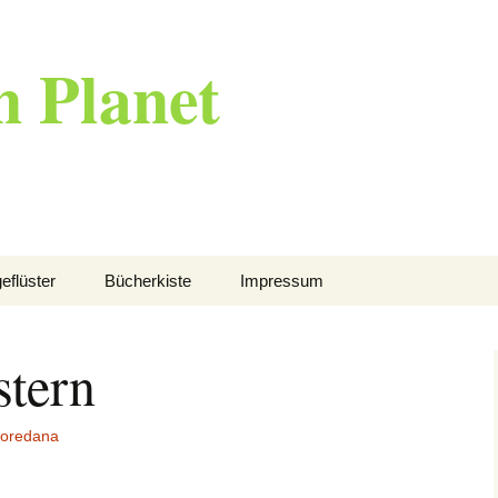
n Planet
eflüster
Bücherkiste
Impressum
stern
loredana