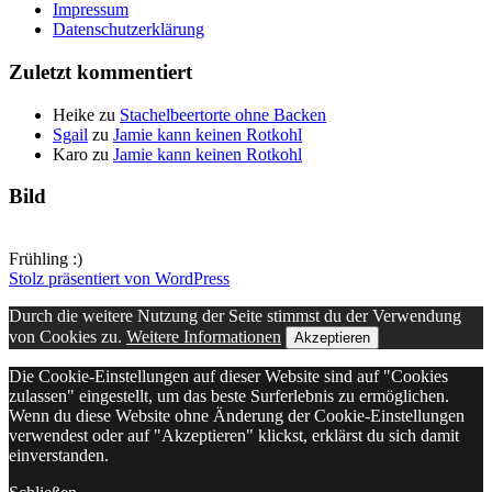
Impressum
Datenschutzerklärung
Zuletzt kommentiert
Heike
zu
Stachelbeertorte ohne Backen
Sgail
zu
Jamie kann keinen Rotkohl
Karo
zu
Jamie kann keinen Rotkohl
Bild
Frühling :)
Stolz präsentiert von WordPress
Durch die weitere Nutzung der Seite stimmst du der Verwendung
von Cookies zu.
Weitere Informationen
Akzeptieren
Die Cookie-Einstellungen auf dieser Website sind auf "Cookies
zulassen" eingestellt, um das beste Surferlebnis zu ermöglichen.
Wenn du diese Website ohne Änderung der Cookie-Einstellungen
verwendest oder auf "Akzeptieren" klickst, erklärst du sich damit
einverstanden.