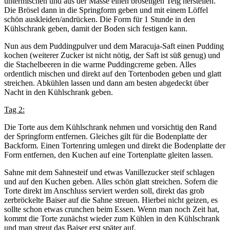
untermischen und aus der Masse einen bröseligen Teig herstellen.
Die Brösel dann in die Springform geben und mit einem Löffel
schön auskleiden/andrücken. Die Form für 1 Stunde in den
Kühlschrank geben, damit der Boden sich festigen kann.
Nun aus dem Puddingpulver und dem Maracuja-Saft einen Pudding
kochen (weiterer Zucker ist nicht nötig, der Saft ist süß genug) und
die Stachelbeeren in die warme Puddingcreme geben. Alles
ordentlich mischen und direkt auf den Tortenboden geben und glatt
streichen. Abkühlen lassen und dann am besten abgedeckt über
Nacht in den Kühlschrank geben.
Tag 2:
Die Torte aus dem Kühlschrank nehmen und vorsichtig den Rand
der Springform entfernen. Gleiches gilt für die Bodenplatte der
Backform. Einen Tortenring umlegen und direkt die Bodenplatte der
Form entfernen, den Kuchen auf eine Tortenplatte gleiten lassen.
Sahne mit dem Sahnesteif und etwas Vanillezucker steif schlagen
und auf den Kuchen geben. Alles schön glatt streichen. Sofern die
Torte direkt im Anschluss serviert werden soll, direkt das grob
zerbröckelte Baiser auf die Sahne streuen. Hierbei nicht geizen, es
sollte schon etwas crunchen beim Essen. Wenn man noch Zeit hat,
kommt die Torte zunächst wieder zum Kühlen in den Kühlschrank
und man streut das Baiser erst später auf.