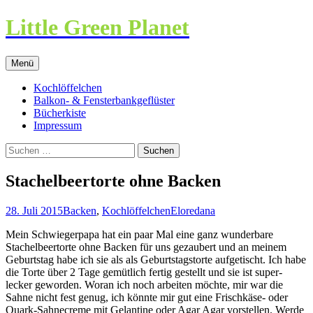
Little Green Planet
Zum
Menü
Inhalt
springen
Kochlöffelchen
Balkon- & Fensterbankgeflüster
Bücherkiste
Impressum
Suchen
nach:
Stachelbeertorte ohne Backen
28. Juli 2015
Backen
,
Kochlöffelchen
Eloredana
Mein Schwiegerpapa hat ein paar Mal eine ganz wunderbare
Stachelbeertorte ohne Backen für uns gezaubert und an meinem
Geburtstag habe ich sie als als Geburtstagstorte aufgetischt. Ich habe
die Torte über 2 Tage gemütlich fertig gestellt und sie ist super-
lecker geworden. Woran ich noch arbeiten möchte, mir war die
Sahne nicht fest genug, ich könnte mir gut eine Frischkäse- oder
Quark-Sahnecreme mit Gelantine oder Agar Agar vorstellen. Werde