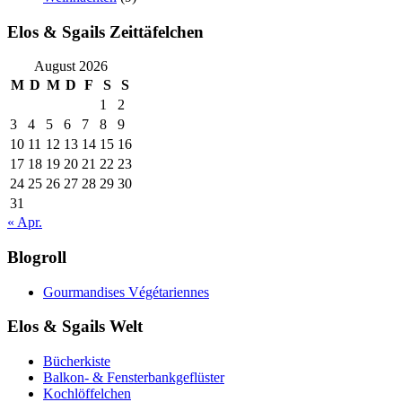
Elos & Sgails Zeittäfelchen
August 2026
M
D
M
D
F
S
S
1
2
3
4
5
6
7
8
9
10
11
12
13
14
15
16
17
18
19
20
21
22
23
24
25
26
27
28
29
30
31
« Apr.
Blogroll
Gourmandises Végétariennes
Elos & Sgails Welt
Bücherkiste
Balkon- & Fensterbankgeflüster
Kochlöffelchen