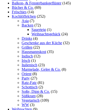
Balkon- & Fensterbankgeflüster
(145)
Bücher & Co.
(69)
Fröschies
(14)
Kochlöffelchen
(252)
Asia
(7)
Backen
(72)
Sauerteig
(1)
Weihnachtsgebäck
(24)
Drinks
(4)
Geschenke aus der Küche
(32)
Grillen
(22)
Hausmannskost
(35)
Indisch
(12)
Irisch
(1)
Italienisch
(23)
Marmelade, Gelee & Co.
(8)
Orient
(8)
Party
(27)
Ratz-Fatz
(81)
Schottisch
(2)
Soße, Dipp & Co.
(15)
Süßkram
(28)
Vegetarisch
(109)
WW
(3)
Weihnachten
(9)