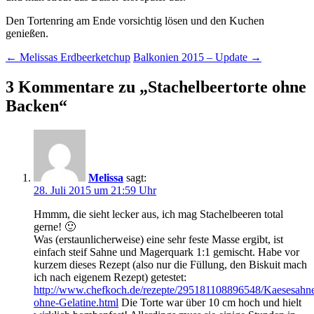
Den Tortenring am Ende vorsichtig lösen und den Kuchen
genießen.
Beitragsnavigation
←
Melissas Erdbeerketchup
Balkonien 2015 – Update
→
3 Kommentare zu „
Stachelbeertorte ohne
Backen
“
Melissa
sagt:
28. Juli 2015 um 21:59 Uhr
Hmmm, die sieht lecker aus, ich mag Stachelbeeren total
gerne! 🙂
Was (erstaunlicherweise) eine sehr feste Masse ergibt, ist
einfach steif Sahne und Magerquark 1:1 gemischt. Habe vor
kurzem dieses Rezept (also nur die Füllung, den Biskuit mach
ich nach eigenem Rezept) getestet:
http://www.chefkoch.de/rezepte/295181108896548/Kaesesahn
ohne-Gelatine.html
Die Torte war über 10 cm hoch und hielt