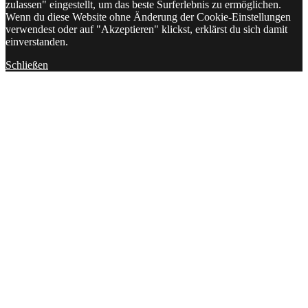
zulassen" eingestellt, um das beste Surferlebnis zu ermöglichen.
Wenn du diese Website ohne Änderung der Cookie-Einstellungen
verwendest oder auf "Akzeptieren" klickst, erklärst du sich damit
einverstanden.
Schließen