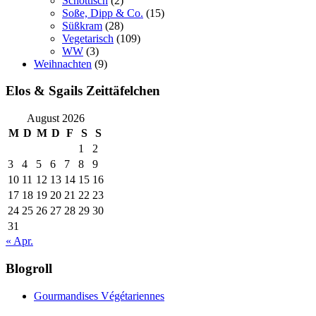
Schottisch
(2)
Soße, Dipp & Co.
(15)
Süßkram
(28)
Vegetarisch
(109)
WW
(3)
Weihnachten
(9)
Elos & Sgails Zeittäfelchen
August 2026
M
D
M
D
F
S
S
1
2
3
4
5
6
7
8
9
10
11
12
13
14
15
16
17
18
19
20
21
22
23
24
25
26
27
28
29
30
31
« Apr.
Blogroll
Gourmandises Végétariennes