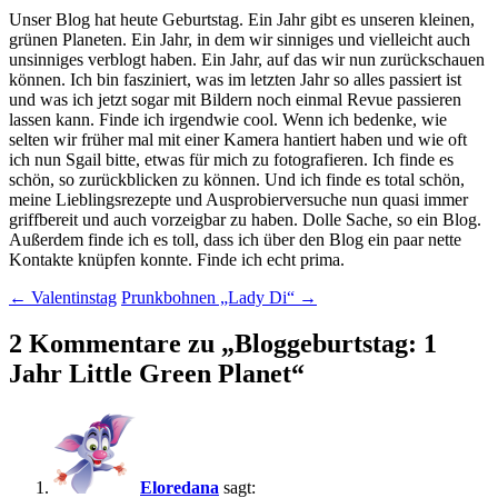
Unser Blog hat heute Geburtstag. Ein Jahr gibt es unseren kleinen,
grünen Planeten. Ein Jahr, in dem wir sinniges und vielleicht auch
unsinniges verblogt haben. Ein Jahr, auf das wir nun zurückschauen
können. Ich bin fasziniert, was im letzten Jahr so alles passiert ist
und was ich jetzt sogar mit Bildern noch einmal Revue passieren
lassen kann. Finde ich irgendwie cool. Wenn ich bedenke, wie
selten wir früher mal mit einer Kamera hantiert haben und wie oft
ich nun Sgail bitte, etwas für mich zu fotografieren. Ich finde es
schön, so zurückblicken zu können. Und ich finde es total schön,
meine Lieblingsrezepte und Ausprobierversuche nun quasi immer
griffbereit und auch vorzeigbar zu haben. Dolle Sache, so ein Blog.
Außerdem finde ich es toll, dass ich über den Blog ein paar nette
Kontakte knüpfen konnte. Finde ich echt prima.
Beitragsnavigation
←
Valentinstag
Prunkbohnen „Lady Di“
→
2 Kommentare zu „
Bloggeburtstag: 1
Jahr Little Green Planet
“
Eloredana
sagt: