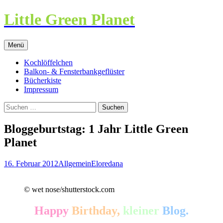
Little Green Planet
Zum
Menü
Inhalt
springen
Kochlöffelchen
Balkon- & Fensterbankgeflüster
Bücherkiste
Impressum
Suchen
nach:
Bloggeburtstag: 1 Jahr Little Green
Planet
16. Februar 2012
Allgemein
Eloredana
© wet nose/shutterstock.com
Happy
Birthday,
kleiner
Blog.