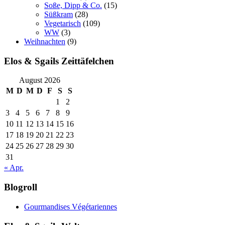
Soße, Dipp & Co.
(15)
Süßkram
(28)
Vegetarisch
(109)
WW
(3)
Weihnachten
(9)
Elos & Sgails Zeittäfelchen
August 2026
M
D
M
D
F
S
S
1
2
3
4
5
6
7
8
9
10
11
12
13
14
15
16
17
18
19
20
21
22
23
24
25
26
27
28
29
30
31
« Apr.
Blogroll
Gourmandises Végétariennes