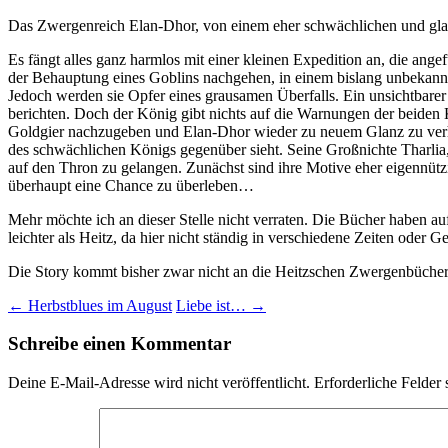
Das Zwergenreich Elan-Dhor, von einem eher schwächlichen und glanz
Es fängt alles ganz harmlos mit einer kleinen Expedition an, die an
der Behauptung eines Goblins nachgehen, in einem bislang unbekannte
Jedoch werden sie Opfer eines grausamen Überfalls. Ein unsichtbare
berichten. Doch der König gibt nichts auf die Warnungen der beiden 
Goldgier nachzugeben und Elan-Dhor wieder zu neuem Glanz zu verh
des schwächlichen Königs gegenüber sieht. Seine Großnichte Tharlia
auf den Thron zu gelangen. Zunächst sind ihre Motive eher eigennütz
überhaupt eine Chance zu überleben…
Mehr möchte ich an dieser Stelle nicht verraten. Die Bücher haben auf
leichter als Heitz, da hier nicht ständig in verschiedene Zeiten ode
Die Story kommt bisher zwar nicht an die Heitzschen Zwergenbücher r
Beitragsnavigation
←
Herbstblues im August
Liebe ist…
→
Schreibe einen Kommentar
Deine E-Mail-Adresse wird nicht veröffentlicht.
Erforderliche Felder 