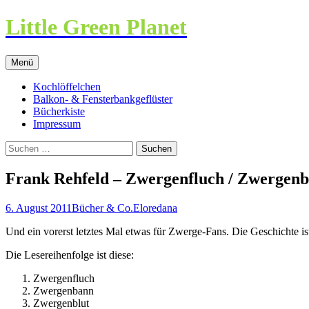
Little Green Planet
Zum
Menü
Inhalt
springen
Kochlöffelchen
Balkon- & Fensterbankgeflüster
Bücherkiste
Impressum
Suchen
nach:
Frank Rehfeld – Zwergenfluch / Zwergenb
6. August 2011
Bücher & Co.
Eloredana
Und ein vorerst letztes Mal etwas für Zwerge-Fans. Die Geschichte ist 
Die Lesereihenfolge ist diese:
Zwergenfluch
Zwergenbann
Zwergenblut