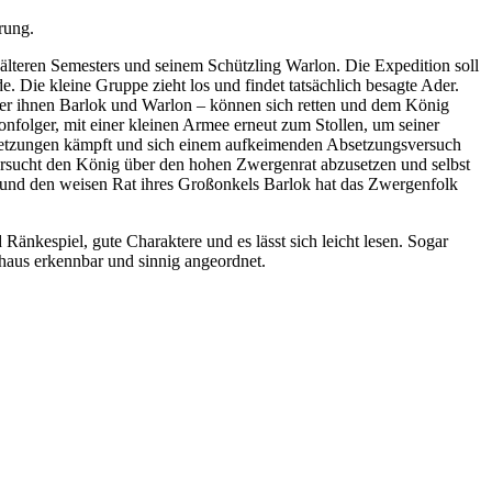
rung.
älteren Semesters und seinem Schützling Warlon. Die Expedition soll
 Die kleine Gruppe zieht los und findet tatsächlich besagte Ader.
ter ihnen Barlok und Warlon – können sich retten und dem König
nfolger, mit einer kleinen Armee erneut zum Stollen, um seiner
letzungen kämpft und sich einem aufkeimenden Absetzungsversuch
versucht den König über den hohen Zwergenrat abzusetzen und selbst
g und den weisen Rat ihres Großonkels Barlok hat das Zwergenfolk
Ränkespiel, gute Charaktere und es lässt sich leicht lesen. Sogar
chaus erkennbar und sinnig angeordnet.