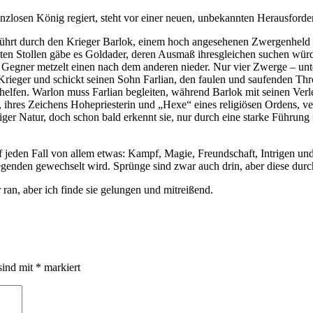
losen König regiert, steht vor einer neuen, unbekannten Herausforde
geführt durch den Krieger Barlok, einem hoch angesehenen Zwergenheld 
n Stollen gäbe es Goldader, deren Ausmaß ihresgleichen suchen würde.
r Gegner metzelt einen nach dem anderen nieder. Nur vier Zwerge – un
Krieger und schickt seinen Sohn Farlian, den faulen und saufenden Thro
elfen. Warlon muss Farlian begleiten, während Barlok mit seinen Ver
, ihres Zeichens Hohepriesterin und „Hexe“ eines religiösen Ordens, 
iger Natur, doch schon bald erkennt sie, nur durch eine starke Führun
 jeden Fall von allem etwas: Kampf, Magie, Freundschaft, Intrigen und 
r Gegenden gewechselt wird. Sprünge sind zwar auch drin, aber diese dur
an, aber ich finde sie gelungen und mitreißend.
sind mit
*
markiert