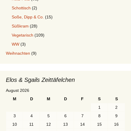
Schottisch
(2)
Soße, Dipp & Co.
(15)
Süßkram
(28)
Vegetarisch
(109)
WW
(3)
Weihnachten
(9)
Elos & Sgails Zeittäfelchen
August 2026
M
D
M
D
F
S
S
1
2
3
4
5
6
7
8
9
10
11
12
13
14
15
16