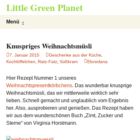
Little Green Planet
Zum
Suchen
Menü
Inhalt
nach:
springen
Knuspriges Weihnachtsmüsli
7. Januar 2015
Geschenke aus der Küche
,
Kochlöffelchen
,
Ratz-Fatz
,
Süßkram
Eloredana
Hier Rezept Nummer 1 unseres
Weihnachtspresentkörbchens
. Das wunderbar knusprige
Weihnachtsmüsli, das wir mittlerweile wirklich sehr
lieben. Schnell gemacht und unglaublich vom Ergebnis
her. Also, ausprobieren und genießen. Das Rezept haben
wir aus dem wunderschönen Buch „Zimt, Zucker und
Sterne“ von Virginia Horstmann.