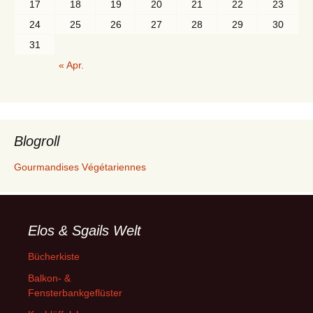
17
18
19
20
21
22
23
24
25
26
27
28
29
30
31
« Apr.
Blogroll
Gourmandises Végétariennes
Elos & Sgails Welt
Bücherkiste
Balkon- &
Fensterbankgeflüster