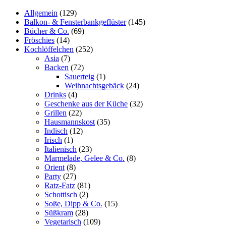
Allgemein
(129)
Balkon- & Fensterbankgeflüster
(145)
Bücher & Co.
(69)
Fröschies
(14)
Kochlöffelchen
(252)
Asia
(7)
Backen
(72)
Sauerteig
(1)
Weihnachtsgebäck
(24)
Drinks
(4)
Geschenke aus der Küche
(32)
Grillen
(22)
Hausmannskost
(35)
Indisch
(12)
Irisch
(1)
Italienisch
(23)
Marmelade, Gelee & Co.
(8)
Orient
(8)
Party
(27)
Ratz-Fatz
(81)
Schottisch
(2)
Soße, Dipp & Co.
(15)
Süßkram
(28)
Vegetarisch
(109)