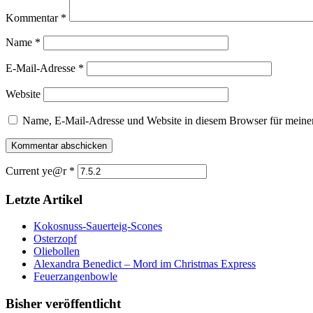
Kommentar
*
Name
*
E-Mail-Adresse
*
Website
Name, E-Mail-Adresse und Website in diesem Browser für meine
Current ye@r
*
Letzte Artikel
Kokosnuss-Sauerteig-Scones
Osterzopf
Oliebollen
Alexandra Benedict – Mord im Christmas Express
Feuerzangenbowle
Bisher veröffentlicht