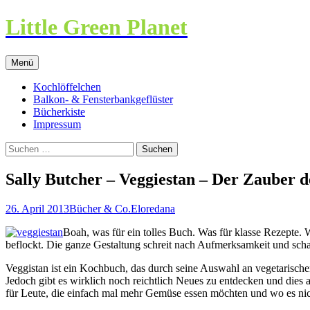
Little Green Planet
Zum
Menü
Inhalt
springen
Kochlöffelchen
Balkon- & Fensterbankgeflüster
Bücherkiste
Impressum
Suchen
nach:
Sally Butcher – Veggiestan – Der Zauber 
26. April 2013
Bücher & Co.
Eloredana
Boah, was für ein tolles Buch. Was für klasse Rezepte. 
beflockt. Die ganze Gestaltung schreit nach Aufmerksamkeit und scha
Veggistan ist ein Kochbuch, das durch seine Auswahl an vegetarischen
Jedoch gibt es wirklich noch reichtlich Neues zu entdecken und dies all
für Leute, die einfach mal mehr Gemüse essen möchten und wo es nic