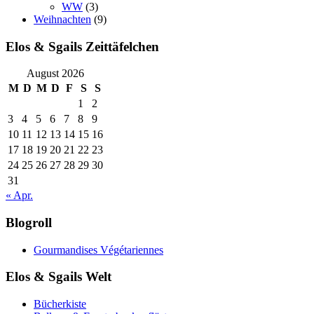
WW
(3)
Weihnachten
(9)
Elos & Sgails Zeittäfelchen
August 2026
M
D
M
D
F
S
S
1
2
3
4
5
6
7
8
9
10
11
12
13
14
15
16
17
18
19
20
21
22
23
24
25
26
27
28
29
30
31
« Apr.
Blogroll
Gourmandises Végétariennes
Elos & Sgails Welt
Bücherkiste