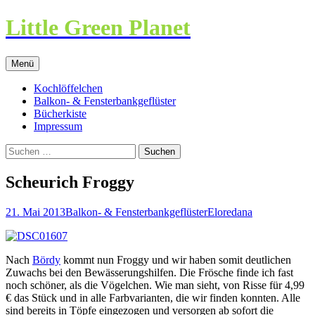
Little Green Planet
Zum
Menü
Inhalt
springen
Kochlöffelchen
Balkon- & Fensterbankgeflüster
Bücherkiste
Impressum
Suchen
nach:
Scheurich Froggy
21. Mai 2013
Balkon- & Fensterbankgeflüster
Eloredana
Nach
Bördy
kommt nun Froggy und wir haben somit deutlichen
Zuwachs bei den Bewässerungshilfen. Die Frösche finde ich fast
noch schöner, als die Vögelchen. Wie man sieht, von Risse für 4,99
€ das Stück und in alle Farbvarianten, die wir finden konnten. Alle
sind bereits in Töpfe eingezogen und versorgen ab sofort die