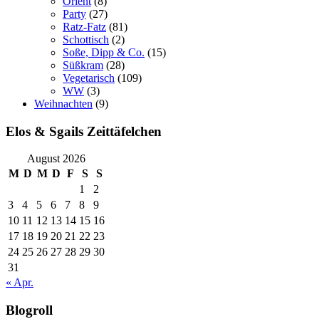
Orient
(8)
Party
(27)
Ratz-Fatz
(81)
Schottisch
(2)
Soße, Dipp & Co.
(15)
Süßkram
(28)
Vegetarisch
(109)
WW
(3)
Weihnachten
(9)
Elos & Sgails Zeittäfelchen
August 2026
M
D
M
D
F
S
S
1
2
3
4
5
6
7
8
9
10
11
12
13
14
15
16
17
18
19
20
21
22
23
24
25
26
27
28
29
30
31
« Apr.
Blogroll