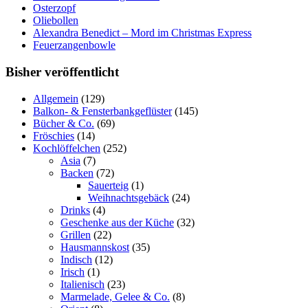
Osterzopf
Oliebollen
Alexandra Benedict – Mord im Christmas Express
Feuerzangenbowle
Bisher veröffentlicht
Allgemein
(129)
Balkon- & Fensterbankgeflüster
(145)
Bücher & Co.
(69)
Fröschies
(14)
Kochlöffelchen
(252)
Asia
(7)
Backen
(72)
Sauerteig
(1)
Weihnachtsgebäck
(24)
Drinks
(4)
Geschenke aus der Küche
(32)
Grillen
(22)
Hausmannskost
(35)
Indisch
(12)
Irisch
(1)
Italienisch
(23)
Marmelade, Gelee & Co.
(8)