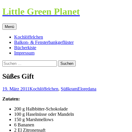
Little Green Planet
Zum
Menü
Inhalt
springen
Kochlöffelchen
Balkon- & Fensterbankgeflüster
Bücherkiste
Impressum
Suchen
nach:
Süßes Gift
19. März 2011
Kochlöffelchen
,
Süßkram
Eloredana
Zutaten:
200 g Halbbitter-Schokolade
100 g Haselnüsse oder Mandeln
150 g Marshmellows
6 Bananen
2 El Zitronensaft