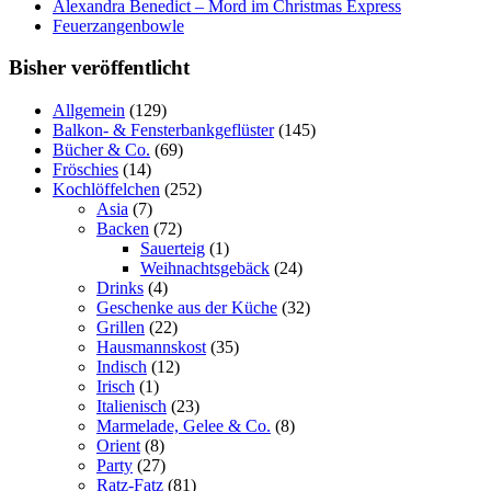
Alexandra Benedict – Mord im Christmas Express
Feuerzangenbowle
Bisher veröffentlicht
Allgemein
(129)
Balkon- & Fensterbankgeflüster
(145)
Bücher & Co.
(69)
Fröschies
(14)
Kochlöffelchen
(252)
Asia
(7)
Backen
(72)
Sauerteig
(1)
Weihnachtsgebäck
(24)
Drinks
(4)
Geschenke aus der Küche
(32)
Grillen
(22)
Hausmannskost
(35)
Indisch
(12)
Irisch
(1)
Italienisch
(23)
Marmelade, Gelee & Co.
(8)
Orient
(8)
Party
(27)
Ratz-Fatz
(81)