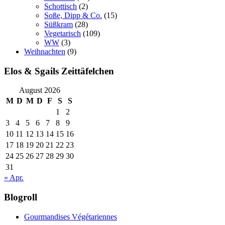
Schottisch
(2)
Soße, Dipp & Co.
(15)
Süßkram
(28)
Vegetarisch
(109)
WW
(3)
Weihnachten
(9)
Elos & Sgails Zeittäfelchen
August 2026
M
D
M
D
F
S
S
1
2
3
4
5
6
7
8
9
10
11
12
13
14
15
16
17
18
19
20
21
22
23
24
25
26
27
28
29
30
31
« Apr.
Blogroll
Gourmandises Végétariennes