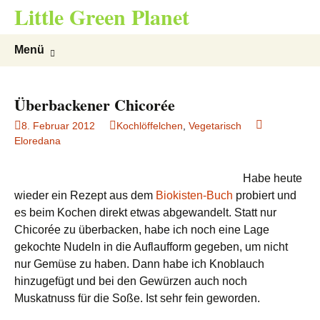
Little Green Planet
Zum
Suchen
Menü
Inhalt
nach:
springen
Überbackener Chicorée
8. Februar 2012
Kochlöffelchen
,
Vegetarisch
Eloredana
Habe heute
wieder ein Rezept aus dem
Biokisten-Buch
probiert und
es beim Kochen direkt etwas abgewandelt. Statt nur
Chicorée zu überbacken, habe ich noch eine Lage
gekochte Nudeln in die Auflaufform gegeben, um nicht
nur Gemüse zu haben. Dann habe ich Knoblauch
hinzugefügt und bei den Gewürzen auch noch
Muskatnuss für die Soße. Ist sehr fein geworden.