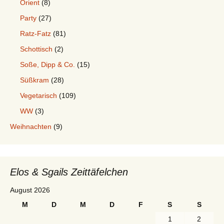
Orient
(8)
Party
(27)
Ratz-Fatz
(81)
Schottisch
(2)
Soße, Dipp & Co.
(15)
Süßkram
(28)
Vegetarisch
(109)
WW
(3)
Weihnachten
(9)
Elos & Sgails Zeittäfelchen
August 2026
M
D
M
D
F
S
S
1
2