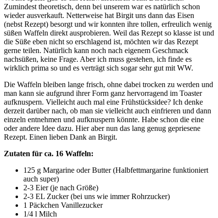
Zumindest theoretisch, denn bei unserem war es natürlich schon
wieder ausverkauft. Netterweise hat Birgit uns dann das Eisen
(nebst Rezept) besorgt und wir konnten ihre tollen, erfreulich wenig
süßen Waffeln direkt ausprobieren. Weil das Rezept so klasse ist und
die Süße eben nicht so erschlagend ist, möchten wir das Rezept
gerne teilen. Natürlich kann noch nach eigenem Geschmack
nachsüßen, keine Frage. Aber ich muss gestehen, ich finde es
wirklich prima so und es verträgt sich sogar sehr gut mit WW.
Die Waffeln bleiben lange frisch, ohne dabei trocken zu werden und
man kann sie aufgrund ihrer Form ganz hervorragend im Toaster
aufknuspern. Vielleicht auch mal eine Frühstücksidee? Ich denke
derzeit darüber nach, ob man sie vielleicht auch einfrieren und dann
einzeln entnehmen und aufknuspern könnte. Habe schon die eine
oder andere Idee dazu. Hier aber nun das lang genug gepriesene
Rezept. Einen lieben Dank an Birgit.
Zutaten für ca. 16 Waffeln:
125 g Margarine oder Butter (Halbfettmargarine funktioniert
auch super)
2-3 Eier (je nach Größe)
2-3 EL Zucker (bei uns wie immer Rohrzucker)
1 Päckchen Vanillezucker
1/4 l Milch