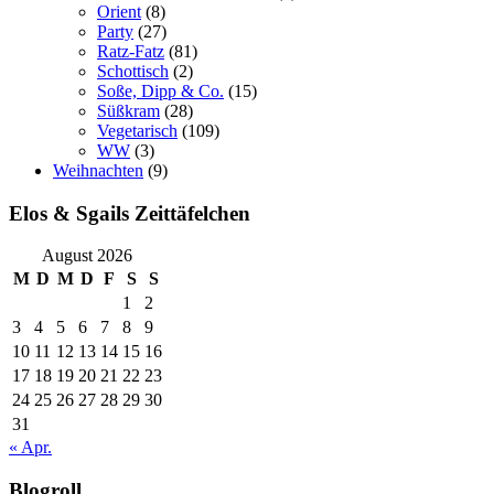
Orient
(8)
Party
(27)
Ratz-Fatz
(81)
Schottisch
(2)
Soße, Dipp & Co.
(15)
Süßkram
(28)
Vegetarisch
(109)
WW
(3)
Weihnachten
(9)
Elos & Sgails Zeittäfelchen
August 2026
M
D
M
D
F
S
S
1
2
3
4
5
6
7
8
9
10
11
12
13
14
15
16
17
18
19
20
21
22
23
24
25
26
27
28
29
30
31
« Apr.
Blogroll