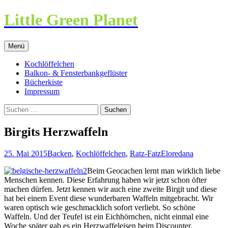
Little Green Planet
Zum
Menü
Inhalt
springen
Kochlöffelchen
Balkon- & Fensterbankgeflüster
Bücherkiste
Impressum
Suchen
nach:
Birgits Herzwaffeln
25. Mai 2015
Backen
,
Kochlöffelchen
,
Ratz-Fatz
Eloredana
Beim Geocachen lernt man wirklich liebe
Menschen kennen. Diese Erfahrung haben wir jetzt schon öfter
machen dürfen. Jetzt kennen wir auch eine zweite Birgit und diese
hat bei einem Event diese wunderbaren Waffeln mitgebracht. Wir
waren optisch wie geschmacklich sofort verliebt. So schöne
Waffeln. Und der Teufel ist ein Eichhörnchen, nicht einmal eine
Woche später gab es ein Herzwaffeleisen beim Discounter.