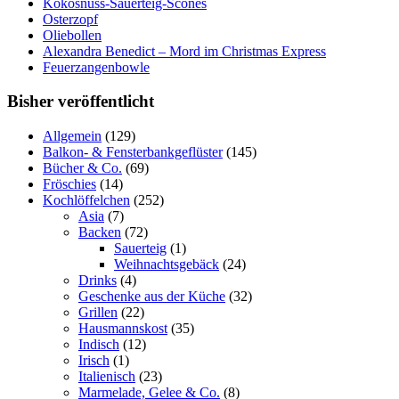
Kokosnuss-Sauerteig-Scones
Osterzopf
Oliebollen
Alexandra Benedict – Mord im Christmas Express
Feuerzangenbowle
Bisher veröffentlicht
Allgemein
(129)
Balkon- & Fensterbankgeflüster
(145)
Bücher & Co.
(69)
Fröschies
(14)
Kochlöffelchen
(252)
Asia
(7)
Backen
(72)
Sauerteig
(1)
Weihnachtsgebäck
(24)
Drinks
(4)
Geschenke aus der Küche
(32)
Grillen
(22)
Hausmannskost
(35)
Indisch
(12)
Irisch
(1)
Italienisch
(23)
Marmelade, Gelee & Co.
(8)