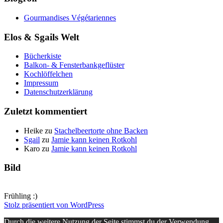
Gourmandises Végétariennes
Elos & Sgails Welt
Bücherkiste
Balkon- & Fensterbankgeflüster
Kochlöffelchen
Impressum
Datenschutzerklärung
Zuletzt kommentiert
Heike
zu
Stachelbeertorte ohne Backen
Sgail
zu
Jamie kann keinen Rotkohl
Karo
zu
Jamie kann keinen Rotkohl
Bild
Frühling :)
Stolz präsentiert von WordPress
Durch die weitere Nutzung der Seite stimmst du der Verwendung