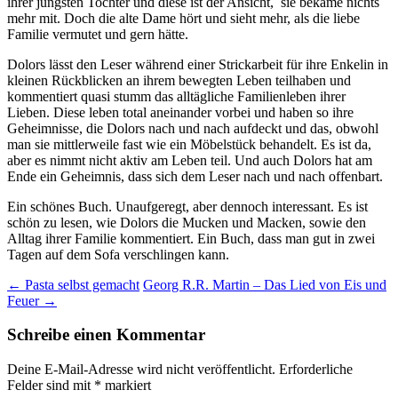
ihrer jüngsten Tochter und diese ist der Ansicht, sie bekäme nichts
mehr mit. Doch die alte Dame hört und sieht mehr, als die liebe
Familie vermutet und gern hätte.
Dolors lässt den Leser während einer Strickarbeit für ihre Enkelin in
kleinen Rückblicken an ihrem bewegten Leben teilhaben und
kommentiert quasi stumm das alltägliche Familienleben ihrer
Lieben. Diese leben total aneinander vorbei und haben so ihre
Geheimnisse, die Dolors nach und nach aufdeckt und das, obwohl
man sie mittlerweile fast wie ein Möbelstück behandelt. Es ist da,
aber es nimmt nicht aktiv am Leben teil. Und auch Dolors hat am
Ende ein Geheimnis, dass sich dem Leser nach und nach offenbart.
Ein schönes Buch. Unaufgeregt, aber dennoch interessant. Es ist
schön zu lesen, wie Dolors die Mucken und Macken, sowie den
Alltag ihrer Familie kommentiert. Ein Buch, dass man gut in zwei
Tagen auf dem Sofa verschlingen kann.
Beitragsnavigation
←
Pasta selbst gemacht
Georg R.R. Martin – Das Lied von Eis und
Feuer
→
Schreibe einen Kommentar
Deine E-Mail-Adresse wird nicht veröffentlicht.
Erforderliche
Felder sind mit
*
markiert