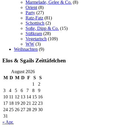
Marmelade, Gelee & Co.
(8)
Orient
(8)
Party
(27)
Ratz-Fatz
(81)
Schottisch
(2)
Soße, Dipp & Co.
(15)
Süßkram
(28)
Vegetarisch
(109)
WW
(3)
Weihnachten
(9)
Elos & Sgails Zeittäfelchen
August 2026
M
D
M
D
F
S
S
1
2
3
4
5
6
7
8
9
10
11
12
13
14
15
16
17
18
19
20
21
22
23
24
25
26
27
28
29
30
31
« Apr.