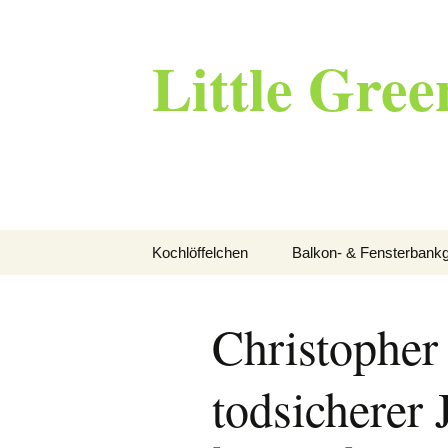
Little Gree
Zum
Kochlöffelchen
Balkon- & Fensterbankg
Inhalt
springen
Christopher
todsicherer 