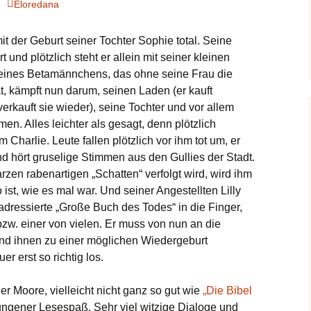
Eloredana
it der Geburt seiner Tochter Sophie total. Seine
t und plötzlich steht er allein mit seiner kleinen
p eines Betamännchens, das ohne seine Frau die
t, kämpft nun darum, seinen Laden (er kauft
erkauft sie wieder), seine Tochter und vor allem
en. Alles leichter als gesagt, denn plötzlich
Charlie. Leute fallen plötzlich vor ihm tot um, er
 hört gruselige Stimmen aus den Gullies der Stadt.
zen rabenartigen „Schatten“ verfolgt wird, wird ihm
ist, wie es mal war. Und seiner Angestellten Lilly
ie adressierte „Große Buch des Todes“ in die Finger,
bzw. einer von vielen. Er muss von nun an die
nd ihnen zu einer möglichen Wiedergeburt
r erst so richtig los.
r Moore, vielleicht nicht ganz so gut wie
„Die Bibel
ungener Lesespaß. Sehr viel witzige Dialoge und