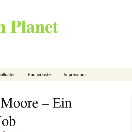
n Planet
eflüster
Bücherkiste
Impressum
 Moore – Ein
Job