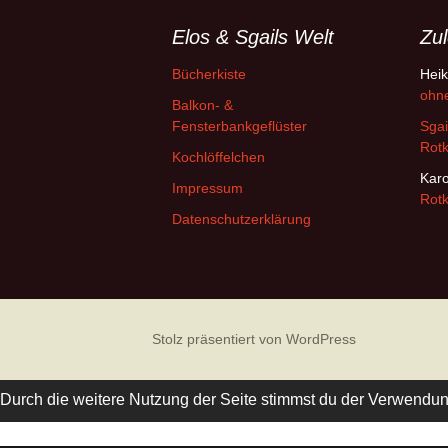
Elos & Sgails Welt
Zul
Bücherkiste
Hei
ohn
Balkon- &
Fensterbankgeflüster
Sgai
Rotk
Kochlöffelchen
Kar
Impressum
Rotk
Datenschutzerklärung
Stolz präsentiert von WordPress
Durch die weitere Nutzung der Seite stimmst du der Verwendu