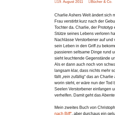
19. August 2011
Bücher & Co.
Charlie Ashers Welt ändert sich m
Frau verstirbt kurz nach der Gebur
Tochter da. Charlie, der Prototy
Stütze seines Lebens verloren ha
Nachlässe Verstorbener auf und v
sein Leben in den Griff zu bekomm
passieren seltsame Dinge rund um 
sieht leuchtende Gegenstände und
Als er dann auch noch von schwar
langsam klar, dass nichts mehr so 
fällt „rein zufällig“ das an Charl
worin steht, er wäre nun der Tod 
Seelen Verstorbener einfangen u
verhelfen. Damit geht das Abenteue
Mein zweites Buch von Christophe
nach Biff“
, aber durchaus ein gel