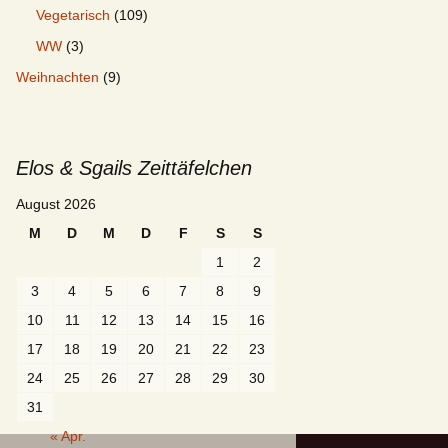
Vegetarisch
(109)
WW
(3)
Weihnachten
(9)
Elos & Sgails Zeittäfelchen
August 2026
M
D
M
D
F
S
S
1
2
3
4
5
6
7
8
9
10
11
12
13
14
15
16
17
18
19
20
21
22
23
24
25
26
27
28
29
30
31
« Apr.