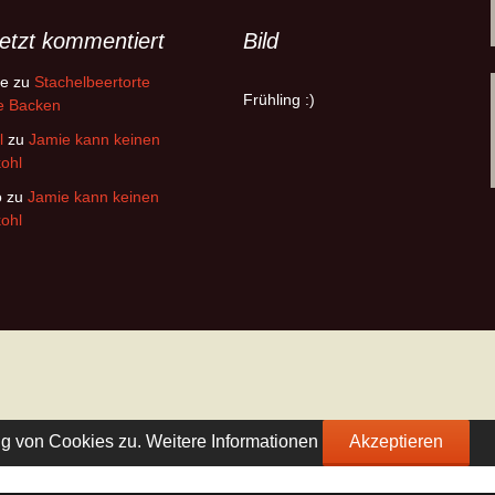
etzt kommentiert
Bild
ke
zu
Stachelbeertorte
Frühling :)
e Backen
l
zu
Jamie kann keinen
ohl
o
zu
Jamie kann keinen
ohl
ng von Cookies zu.
Weitere Informationen
Akzeptieren