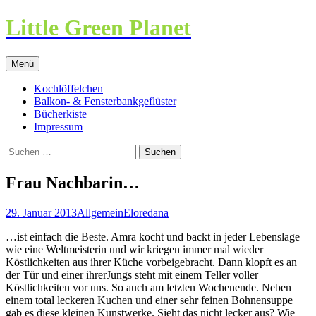
Little Green Planet
Zum
Menü
Inhalt
springen
Kochlöffelchen
Balkon- & Fensterbankgeflüster
Bücherkiste
Impressum
Suchen
nach:
Frau Nachbarin…
29. Januar 2013
Allgemein
Eloredana
…ist einfach die Beste. Amra kocht und backt in jeder Lebenslage
wie eine Weltmeisterin und wir kriegen immer mal wieder
Köstlichkeiten aus ihrer Küche vorbeigebracht. Dann klopft es an
der Tür und einer ihrerJungs steht mit einem Teller voller
Köstlichkeiten vor uns. So auch am letzten Wochenende. Neben
einem total leckeren Kuchen und einer sehr feinen Bohnensuppe
gab es diese kleinen Kunstwerke. Sieht das nicht lecker aus? Wie