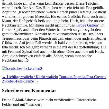
gemalt, finde ich. Das kann kein Bäcker besser. Diese Teilchen
waren herzhafter Art. Das Hörnchen war sehr fein mit Feta gefüllt.
Zopf und „Knotenbrötchen“ waren einfach purer Hefeteig. Bestreut
war alles mit grobem Meersalz. Ein echtes Gedicht. Fand auch mein
Mann, der Hefegebäck heiß und innig liebt. Hach, ich liebe unsere
Nachbarsfamilie. Mit ihnen macht nicht nur das
„große Grillen“
im
Garten Spaß, auch über den Winter halten wir so gut es geht den
gemütlich-familiären Kontakt beim kulinarischen Austausch übers
Treppenhaus oder beim Plausch mit dem einen oder anderen Becher
Glühwein. Auf jeden Fall werde ich bald von ihr lernen, wie man
Pita macht. Ich bin ganz vernarrt in die mit der Kartoffelfüllung. Die
mit Feta und Spinat sind auch nicht ohne. Oder auch die mit Hack.
Ach, die schmecken einfach alle. Schön, wenn man solche
Nachbarn hat. 🙂
Beitragsnavigation
←
Lieblingswaffeln / Kürbiswaffeln
Tomaten-Paprika-Feta-Creme /
Zwiebel-Feta-Creme
→
Schreibe einen Kommentar
Deine E-Mail-Adresse wird nicht veröffentlicht.
Erforderliche
Felder sind mit
*
markiert