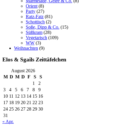
Marmelade, Gelee & Co.
(8)
Orient
(8)
Party
(27)
Ratz-Fatz
(81)
Schottisch
(2)
Soße, Dipp & Co.
(15)
Süßkram
(28)
Vegetarisch
(109)
WW
(3)
Weihnachten
(9)
Elos & Sgails Zeittäfelchen
August 2026
M
D
M
D
F
S
S
1
2
3
4
5
6
7
8
9
10
11
12
13
14
15
16
17
18
19
20
21
22
23
24
25
26
27
28
29
30
31
« Apr.