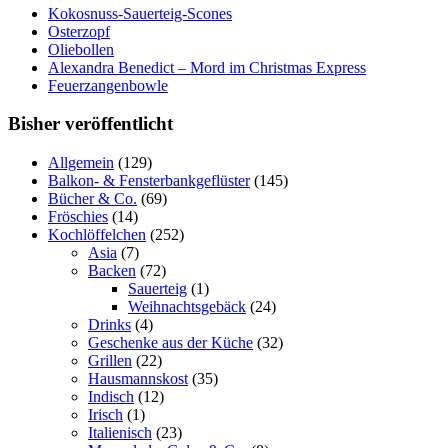
Kokosnuss-Sauerteig-Scones
Osterzopf
Oliebollen
Alexandra Benedict – Mord im Christmas Express
Feuerzangenbowle
Bisher veröffentlicht
Allgemein
(129)
Balkon- & Fensterbankgeflüster
(145)
Bücher & Co.
(69)
Fröschies
(14)
Kochlöffelchen
(252)
Asia
(7)
Backen
(72)
Sauerteig
(1)
Weihnachtsgebäck
(24)
Drinks
(4)
Geschenke aus der Küche
(32)
Grillen
(22)
Hausmannskost
(35)
Indisch
(12)
Irisch
(1)
Italienisch
(23)