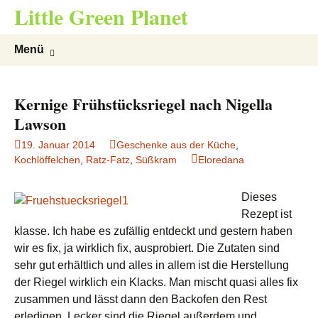
Little Green Planet
Zum
Suchen
Menü
Inhalt
nach:
springen
Kernige Frühstücksriegel nach Nigella
Lawson
19. Januar 2014
Geschenke aus der Küche
,
Kochlöffelchen
,
Ratz-Fatz
,
Süßkram
Eloredana
Dieses
Rezept ist
klasse. Ich habe es zufällig entdeckt und gestern haben
wir es fix, ja wirklich fix, ausprobiert. Die Zutaten sind
sehr gut erhältlich und alles in allem ist die Herstellung
der Riegel wirklich ein Klacks. Man mischt quasi alles fix
zusammen und lässt dann den Backofen den Rest
erledigen. Lecker sind die Riegel außerdem und