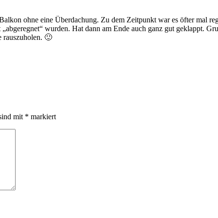
alkon ohne eine Überdachung. Zu dem Zeitpunkt war es öfter mal reg
cht „abgeregnet“ wurden. Hat dann am Ende auch ganz gut geklappt. Gr
e rauszuholen. 🙂
sind mit
*
markiert