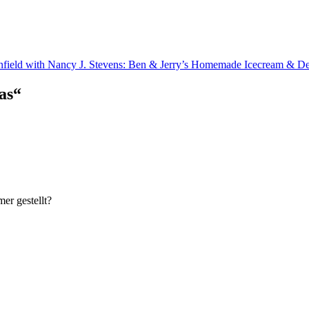
nfield with Nancy J. Stevens: Ben & Jerry’s Homemade Icecream & D
as
“
er gestellt?