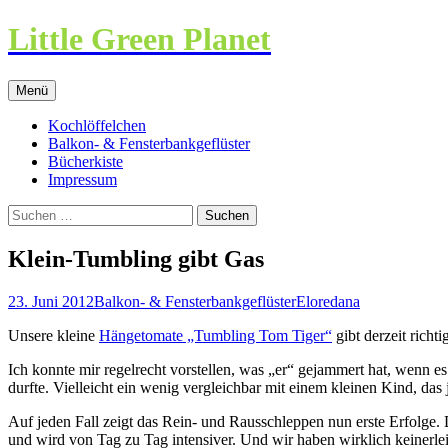
Little Green Planet
Zum
Menü
Inhalt
springen
Kochlöffelchen
Balkon- & Fensterbankgeflüster
Bücherkiste
Impressum
Suchen
nach:
Klein-Tumbling gibt Gas
23. Juni 2012
Balkon- & Fensterbankgeflüster
Eloredana
Unsere kleine
Hängetomate „Tumbling Tom Tiger“
gibt derzeit rich
Ich konnte mir regelrecht vorstellen, was „er“ gejammert hat, wenn e
durfte. Vielleicht ein wenig vergleichbar mit einem kleinen Kind, da
Auf jeden Fall zeigt das Rein- und Rausschleppen nun erste Erfolge.
und wird von Tag zu Tag intensiver. Und wir haben wirklich keinerle