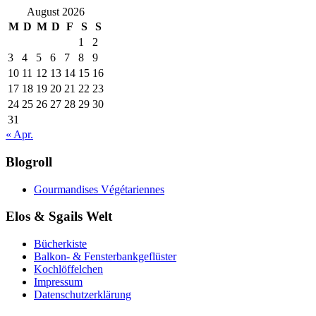
August 2026
M
D
M
D
F
S
S
1
2
3
4
5
6
7
8
9
10
11
12
13
14
15
16
17
18
19
20
21
22
23
24
25
26
27
28
29
30
31
« Apr.
Blogroll
Gourmandises Végétariennes
Elos & Sgails Welt
Bücherkiste
Balkon- & Fensterbankgeflüster
Kochlöffelchen
Impressum
Datenschutzerklärung