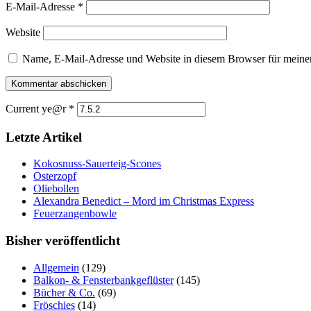
E-Mail-Adresse
*
Website
Name, E-Mail-Adresse und Website in diesem Browser für meine
Current ye@r
*
Letzte Artikel
Kokosnuss-Sauerteig-Scones
Osterzopf
Oliebollen
Alexandra Benedict – Mord im Christmas Express
Feuerzangenbowle
Bisher veröffentlicht
Allgemein
(129)
Balkon- & Fensterbankgeflüster
(145)
Bücher & Co.
(69)
Fröschies
(14)