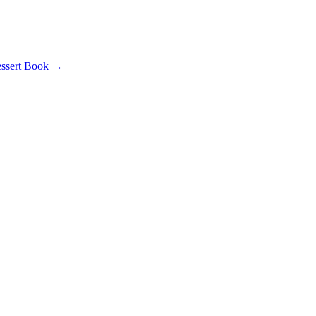
essert Book
→