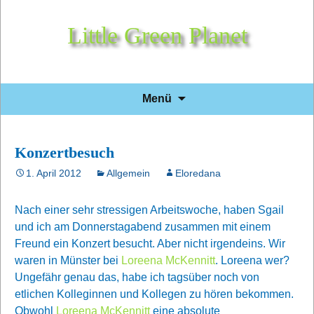
Little Green Planet
Zum
Suchen
Menü
Inhalt
nach:
springen
Konzertbesuch
1. April 2012
Allgemein
Eloredana
Nach einer sehr stressigen Arbeitswoche, haben Sgail
und ich am Donnerstagabend zusammen mit einem
Freund ein Konzert besucht. Aber nicht irgendeins. Wir
waren in Münster bei
Loreena McKennitt
. Loreena wer?
Ungefähr genau das, habe ich tagsüber noch von
etlichen Kolleginnen und Kollegen zu hören bekommen.
Obwohl
Loreena McKennitt
eine absolute