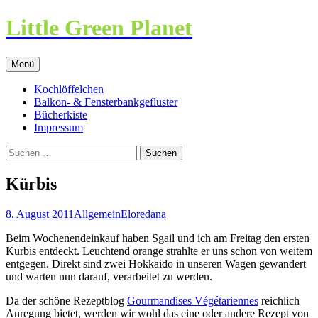
Little Green Planet
Zum
Menü
Inhalt
springen
Kochlöffelchen
Balkon- & Fensterbankgeflüster
Bücherkiste
Impressum
Suchen
nach:
Kürbis
8. August 2011
Allgemein
Eloredana
Beim Wochenendeinkauf haben Sgail und ich am Freitag den ersten
Kürbis entdeckt. Leuchtend orange strahlte er uns schon von weitem
entgegen. Direkt sind zwei Hokkaido in unseren Wagen gewandert
und warten nun darauf, verarbeitet zu werden.
Da der schöne Rezeptblog
Gourmandises Végétariennes
reichlich
Anregung bietet, werden wir wohl das eine oder andere Rezept von