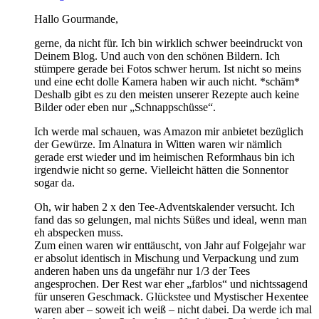
Hallo Gourmande,
gerne, da nicht für. Ich bin wirklich schwer beeindruckt von
Deinem Blog. Und auch von den schönen Bildern. Ich
stümpere gerade bei Fotos schwer herum. Ist nicht so meins
und eine echt dolle Kamera haben wir auch nicht. *schäm*
Deshalb gibt es zu den meisten unserer Rezepte auch keine
Bilder oder eben nur „Schnappschüsse“.
Ich werde mal schauen, was Amazon mir anbietet bezüglich
der Gewürze. Im Alnatura in Witten waren wir nämlich
gerade erst wieder und im heimischen Reformhaus bin ich
irgendwie nicht so gerne. Vielleicht hätten die Sonnentor
sogar da.
Oh, wir haben 2 x den Tee-Adventskalender versucht. Ich
fand das so gelungen, mal nichts Süßes und ideal, wenn man
eh abspecken muss.
Zum einen waren wir enttäuscht, von Jahr auf Folgejahr war
er absolut identisch in Mischung und Verpackung und zum
anderen haben uns da ungefähr nur 1/3 der Tees
angesprochen. Der Rest war eher „farblos“ und nichtssagend
für unseren Geschmack. Glückstee und Mystischer Hexentee
waren aber – soweit ich weiß – nicht dabei. Da werde ich mal