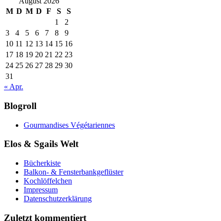
August 2026
M
D
M
D
F
S
S
1
2
3
4
5
6
7
8
9
10
11
12
13
14
15
16
17
18
19
20
21
22
23
24
25
26
27
28
29
30
31
« Apr.
Blogroll
Gourmandises Végétariennes
Elos & Sgails Welt
Bücherkiste
Balkon- & Fensterbankgeflüster
Kochlöffelchen
Impressum
Datenschutzerklärung
Zuletzt kommentiert