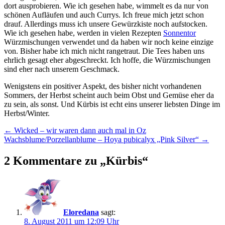
dort ausprobieren. Wie ich gesehen habe, wimmelt es da nur von
schönen Aufläufen und auch Currys. Ich freue mich jetzt schon
drauf. Allerdings muss ich unsere Gewürzkiste noch aufstocken.
Wie ich gesehen habe, werden in vielen Rezepten
Sonnentor
Würzmischungen verwendet und da haben wir noch keine einzige
von. Bisher habe ich mich nicht rangetraut. Die Tees haben uns
ehrlich gesagt eher abgeschreckt. Ich hoffe, die Würzmischungen
sind eher nach unserem Geschmack.
Wenigstens ein positiver Aspekt, des bisher nicht vorhandenen
Sommers, der Herbst scheint auch beim Obst und Gemüse eher da
zu sein, als sonst. Und Kürbis ist echt eins unserer liebsten Dinge im
Herbst/Winter.
Beitragsnavigation
←
Wicked – wir waren dann auch mal in Oz
Wachsblume/Porzellanblume – Hoya pubicalyx „Pink Silver“
→
2 Kommentare zu „
Kürbis
“
Eloredana
sagt:
8. August 2011 um 12:09 Uhr