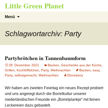
Little Green Planet
Zum
Suchen
Menü
Inhalt
nach:
springen
Schlagwortarchiv: Party
Partybrötchen in Tannenbaumform
28. Dezember 2021
Backen
,
Geschenke aus der Küche
,
Grillen
,
Kochlöffelchen
,
Party
,
Weihnachten
Backen
,
easy
,
Party
,
selbstgemacht
,
Weihnachten
Eloredana
Wir haben am zweiten Feiertag ein neues Rezept probiert
und uns angeregt durch die Borrelkultur unserer
niederländischen Freunde ein „Borrelplankje“ mit feinen
Leckereien dazu gebastelt.