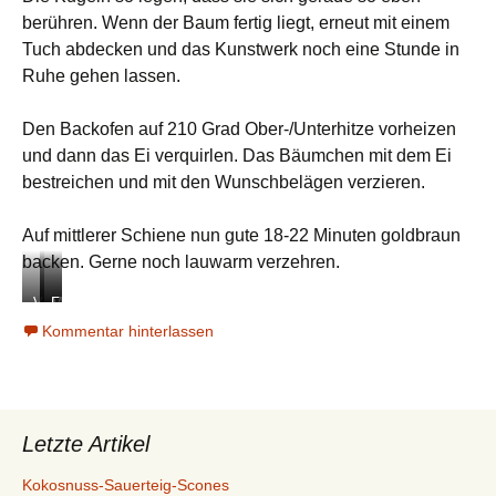
berühren. Wenn der Baum fertig liegt, erneut mit einem
Tuch abdecken und das Kunstwerk noch eine Stunde in
Ruhe gehen lassen.
Den Backofen auf 210 Grad Ober-/Unterhitze vorheizen
und dann das Ei verquirlen. Das Bäumchen mit dem Ei
bestreichen und mit den Wunschbelägen verzieren.
Auf mittlerer Schiene nun gute 18-22 Minuten goldbraun
backen. Gerne noch lauwarm verzehren.
V
M
F
o
i
r
Kommentar hinterlassen
r
t
i
d
V
s
e
e
c
m
r
h
V
z
a
Letzte Artikel
e
i
u
r
e
s
Kokosnuss-Sauerteig-Scones
z
r
d