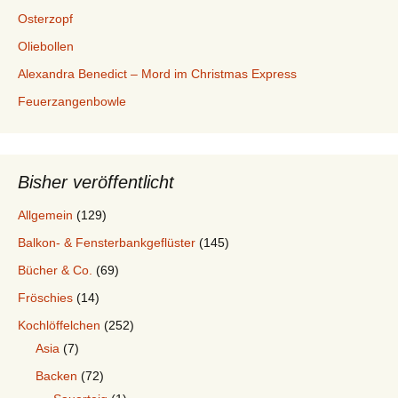
i
u
e
Osterzopf
e
n
m
Oliebollen
r
g
O
e
v
f
Alexandra Benedict – Mord im Christmas Express
n
o
e
r
n
Feuerzangenbowle
d
e
m
B
Bisher veröffentlicht
a
c
Allgemein
(129)
k
e
Balkon- & Fensterbankgeflüster
(145)
n
Bücher & Co.
(69)
Fröschies
(14)
Kochlöffelchen
(252)
Asia
(7)
Backen
(72)