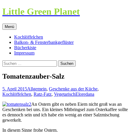
Little Green Planet
Zum
Menü
Inhalt
springen
Kochlöffelchen
Balkon- & Fensterbankgeflüster
Bücherkiste
Impressum
Suchen
nach:
Tomatenzauber-Salz
5. April 2015
Allgemein
,
Geschenke aus der Küche
,
Kochlöffelchen
,
Ratz-Fatz
,
Vegetarisch
Eloredana
An Ostern gibt es neben Eiern nicht groß was an
Geschenken bei uns. Ein kleines Mitbringsel zum Osterkaffee sollte
es dennoch sein und ich habe ein wenig an einer Salzmischung
gewerkelt.
In diesem Sinne frohe Ostern.