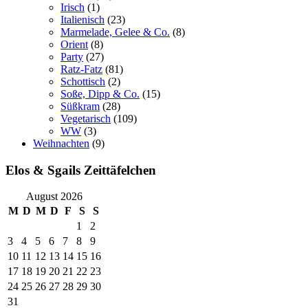
Irisch
(1)
Italienisch
(23)
Marmelade, Gelee & Co.
(8)
Orient
(8)
Party
(27)
Ratz-Fatz
(81)
Schottisch
(2)
Soße, Dipp & Co.
(15)
Süßkram
(28)
Vegetarisch
(109)
WW
(3)
Weihnachten
(9)
Elos & Sgails Zeittäfelchen
August 2026
M
D
M
D
F
S
S
1
2
3
4
5
6
7
8
9
10
11
12
13
14
15
16
17
18
19
20
21
22
23
24
25
26
27
28
29
30
31