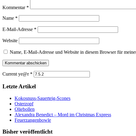
Kommentar
*
Name
*
E-Mail-Adresse
*
Website
Name, E-Mail-Adresse und Website in diesem Browser für meine
Current ye@r
*
Letzte Artikel
Kokosnuss-Sauerteig-Scones
Osterzopf
Oliebollen
Alexandra Benedict – Mord im Christmas Express
Feuerzangenbowle
Bisher veröffentlicht