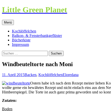
Little Green Planet
Zum
Menü
Inhalt
springen
Kochlöffelchen
Balkon- & Fensterbankgeflüster
Bücherkiste
Impressum
Suchen
nach:
Windbeuteltorte nach Moni
11. April 2015
Backen
,
Kochlöffelchen
Eloredana
Ostern habe ich nach dem Rezept meiner lieben Koll
wollte gerne ein bewährtes Rezept und nicht einfach eins aus dem Netz
Himbeerspiegel. Die Torte ist auch ganz prima geworden und so konnt
Zutaten:
Boden