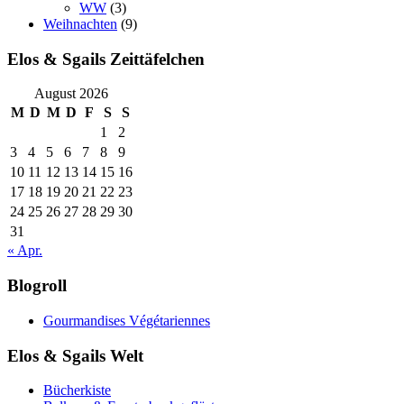
WW
(3)
Weihnachten
(9)
Elos & Sgails Zeittäfelchen
August 2026
M
D
M
D
F
S
S
1
2
3
4
5
6
7
8
9
10
11
12
13
14
15
16
17
18
19
20
21
22
23
24
25
26
27
28
29
30
31
« Apr.
Blogroll
Gourmandises Végétariennes
Elos & Sgails Welt
Bücherkiste