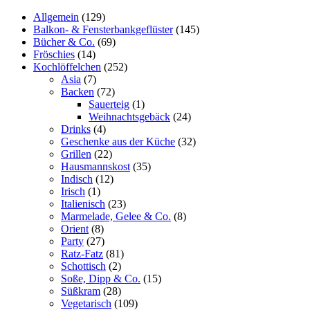
Allgemein
(129)
Balkon- & Fensterbankgeflüster
(145)
Bücher & Co.
(69)
Fröschies
(14)
Kochlöffelchen
(252)
Asia
(7)
Backen
(72)
Sauerteig
(1)
Weihnachtsgebäck
(24)
Drinks
(4)
Geschenke aus der Küche
(32)
Grillen
(22)
Hausmannskost
(35)
Indisch
(12)
Irisch
(1)
Italienisch
(23)
Marmelade, Gelee & Co.
(8)
Orient
(8)
Party
(27)
Ratz-Fatz
(81)
Schottisch
(2)
Soße, Dipp & Co.
(15)
Süßkram
(28)
Vegetarisch
(109)