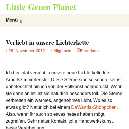
Little Green Planet
Zum
Suchen
Menü
Inhalt
nach:
springen
Verliebt in unsere Lichterkette
29. November 2012
Allgemein
Eloredana
Ich bin total verliebt in unsere neue Lichterkette fürs
Arbeitszimmerfenster. Diese Sterne sind so schön, selbst
unbeleuchtet bin ich von der Faltkunst beeindruckt. Wenn
sie dann an ist, ist sie natürlich besonders toll. Die Sterne
verbreiten ein warmes, angenehmes Licht. Wo es so
etwas gibt? Natürlich bei einem
DaWanda-Shöppchen
.
Also, wenn Ihr auch so etwas nettes haben mögt,
zugreifen. Sehr netter Kontakt, tolle Handwerkskunst,
beste Verarbeitung.