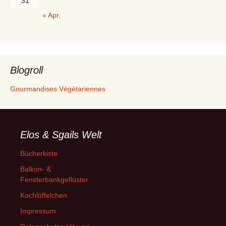
31
« Apr.
Blogroll
Gourmandises Végétariennes
Elos & Sgails Welt
Bücherkiste
Balkon- &
Fensterbankgeflüster
Kochlöffelchen
Impressum