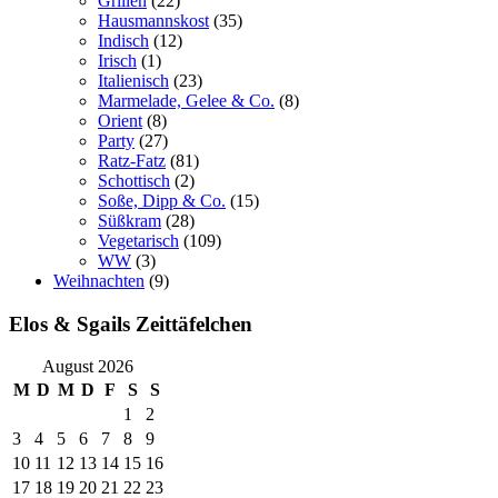
Grillen
(22)
Hausmannskost
(35)
Indisch
(12)
Irisch
(1)
Italienisch
(23)
Marmelade, Gelee & Co.
(8)
Orient
(8)
Party
(27)
Ratz-Fatz
(81)
Schottisch
(2)
Soße, Dipp & Co.
(15)
Süßkram
(28)
Vegetarisch
(109)
WW
(3)
Weihnachten
(9)
Elos & Sgails Zeittäfelchen
August 2026
M
D
M
D
F
S
S
1
2
3
4
5
6
7
8
9
10
11
12
13
14
15
16
17
18
19
20
21
22
23