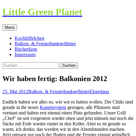
Little Green Planet
Zum
Menü
Inhalt
springen
Kochlöffelchen
Balkon- & Fensterbankgeflüster
Bücherkiste
Impressum
Suchen
nach:
Wir haben fertig: Balkonien 2012
25. Mai 2012
Balkon- & Fensterbankgeflüster
Eloredana
Endlich haben wir alles so, wie wir es haben wollen. Die Chilis sind
gerade in ihr neues
Kastensystem
gezogen, alle Pflanzen sind
verstaut und haben erst einmal einen Platz gefunden. Unser Grill
„Chef“ ist seit vorgestern wieder oben und jetzt müssen nur noch die
Säcke mit Erde wieder runter in den Keller. Aber es ist gerade so
warm, ich denke, das werden wir in den Abendstunden machen.
Jetzt müssen nur noch der Boden und die Fenster einmal gründlich