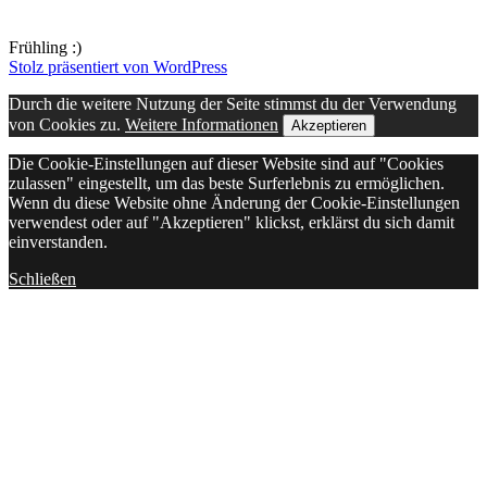
Frühling :)
Stolz präsentiert von WordPress
Durch die weitere Nutzung der Seite stimmst du der Verwendung
von Cookies zu.
Weitere Informationen
Akzeptieren
Die Cookie-Einstellungen auf dieser Website sind auf "Cookies
zulassen" eingestellt, um das beste Surferlebnis zu ermöglichen.
Wenn du diese Website ohne Änderung der Cookie-Einstellungen
verwendest oder auf "Akzeptieren" klickst, erklärst du sich damit
einverstanden.
Schließen