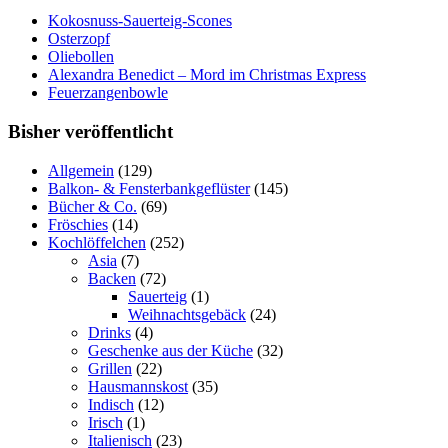
Kokosnuss-Sauerteig-Scones
Osterzopf
Oliebollen
Alexandra Benedict – Mord im Christmas Express
Feuerzangenbowle
Bisher veröffentlicht
Allgemein
(129)
Balkon- & Fensterbankgeflüster
(145)
Bücher & Co.
(69)
Fröschies
(14)
Kochlöffelchen
(252)
Asia
(7)
Backen
(72)
Sauerteig
(1)
Weihnachtsgebäck
(24)
Drinks
(4)
Geschenke aus der Küche
(32)
Grillen
(22)
Hausmannskost
(35)
Indisch
(12)
Irisch
(1)
Italienisch
(23)