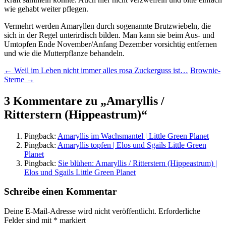
wie gehabt weiter pflegen.
Vermehrt werden Amaryllen durch sogenannte Brutzwiebeln, die
sich in der Regel unterirdisch bilden. Man kann sie beim Aus- und
Umtopfen Ende November/Anfang Dezember vorsichtig entfernen
und wie die Mutterpflanze behandeln.
Beitragsnavigation
←
Weil im Leben nicht immer alles rosa Zuckerguss ist…
Brownie-
Sterne
→
3 Kommentare zu „
Amaryllis /
Ritterstern (Hippeastrum)
“
Pingback:
Amaryllis im Wachsmantel | Little Green Planet
Pingback:
Amaryllis topfen | Elos und Sgails Little Green
Planet
Pingback:
Sie blühen: Amaryllis / Ritterstern (Hippeastrum) |
Elos und Sgails Little Green Planet
Schreibe einen Kommentar
Deine E-Mail-Adresse wird nicht veröffentlicht.
Erforderliche
Felder sind mit
*
markiert