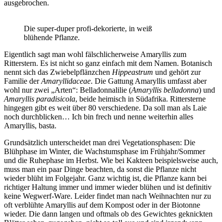
ausgebrochen.
Die super-duper profi-dekorierte, in weiß
blühende Pflanze.
Eigentlich sagt man wohl fälschlicherweise Amaryllis zum
Ritterstern. Es ist nicht so ganz einfach mit dem Namen. Botanisch
nennt sich das Zwiebelpflänzchen
Hippeastrum
und gehört zur
Familie der
Amaryllidaceae
. Die Gattung Amaryllis umfasst aber
wohl nur zwei „Arten“: Belladonnalilie (
Amaryllis belladonna
) und
Amaryllis paradisicola
, beide heimisch in Südafrika. Rittersterne
hingegen gibt es weit über 80 verschiedene. Da soll man als Laie
noch durchblicken… Ich bin frech und nenne weiterhin alles
Amaryllis, basta.
Grundsätzlich unterscheidet man drei Vegetationsphasen: Die
Blühphase im Winter, die Wachstumsphase im Frühjahr/Sommer
und die Ruhephase im Herbst. Wie bei Kakteen beispielsweise auch,
muss man ein paar Dinge beachten, da sonst die Pflanze nicht
wieder blüht im Folgejahr. Ganz wichtig ist, die Pflanze kann bei
richtiger Haltung immer und immer wieder blühen und ist definitiv
keine Wegwerf-Ware. Leider findet man nach Weihnachten nur zu
oft verblühte Amaryllis auf dem Kompost oder in der Biotonne
wieder. Die dann langen und oftmals ob des Gewichtes geknickten