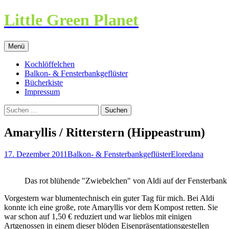
Little Green Planet
Zum
Menü
Inhalt
springen
Kochlöffelchen
Balkon- & Fensterbankgeflüster
Bücherkiste
Impressum
Suchen
nach:
Amaryllis / Ritterstern (Hippeastrum)
17. Dezember 2011
Balkon- & Fensterbankgeflüster
Eloredana
Das rot blühende "Zwiebelchen" von Aldi auf der Fensterbank
Vorgestern war blumentechnisch ein guter Tag für mich. Bei Aldi
konnte ich eine große, rote Amaryllis vor dem Kompost retten. Sie
war schon auf 1,50 € reduziert und war lieblos mit einigen
Artgenossen in einem dieser blöden Eisenpräsentationsgestellen