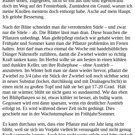
Blätter sehen, zugegeben, nicht so toll aus und sind irgendwann
doch im Weg auf der Fensterbank. Zumindest ein Grund, warum ich
meine Knollen meistens doch entsorgt habe. Asche auf mein Haupt.
Ich gelobe Besserung.
Nach der Blüte schneidet man die verrottenden Stiele – und zwar
nur die Stiele – ab. Die Blätter lässt man dran. Diese brauchen die
Pflanzen unbedingt. Man gießt/pflegt einfach wie gehabt weiter. Im
Frühjahr und Sommer kann man die Pflanze problemlos im Freien
halten. Jetzt darf man etwa einmal die Woche mit handelsüblichen
Dünger Nährstoffe zuführen, damit die Zwiebel wieder so richtig
Kraft tanken kann. Im Herbst sollte sie am besten in einen kühlen
und dunklen Keller, um ihre Ruhephase – ohne Austrieb –
anzutreten. Im Winter holt man sie dann wieder hervor, pflanzt die
Zwiebel zu 3/4 (also ein Stück der Zwiebel soll noch sichtbar sein)
in neues Substrat (locker, durchlässig und mit Drainageschicht) in
einen nicht zu großen Topf und hält sie bei gut 17-20 Grad. Hält
man sie wärmer, blüht sie nicht ganz so ausdauernd. Wie das eben
bei Blühpflanzen so ist, etwas kühler ist besser, als bullig warm.
Gegossen wird erst dann sparsam, wenn ein deutlicher Austrieb
erfolgt ist. Es wird während dieser Zeit nicht gedüngt. Dies
geschieht nur in der Wachstumsphase im Frühjahr/Sommer.
Es kann durchaus sein, dass eine Pflanze mal ein Jahr lang nicht
blüht, weil sie sich im Vorjahr vielleicht verausgabt und nicht genug
Kraft sammeln konnte. Auch hier nicht verzweifeln und bitte einfach