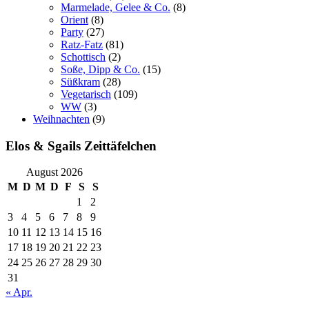
Marmelade, Gelee & Co.
(8)
Orient
(8)
Party
(27)
Ratz-Fatz
(81)
Schottisch
(2)
Soße, Dipp & Co.
(15)
Süßkram
(28)
Vegetarisch
(109)
WW
(3)
Weihnachten
(9)
Elos & Sgails Zeittäfelchen
August 2026
M
D
M
D
F
S
S
1
2
3
4
5
6
7
8
9
10
11
12
13
14
15
16
17
18
19
20
21
22
23
24
25
26
27
28
29
30
31
« Apr.