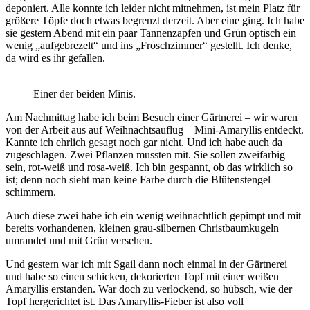
deponiert. Alle konnte ich leider nicht mitnehmen, ist mein Platz für
größere Töpfe doch etwas begrenzt derzeit. Aber eine ging. Ich habe
sie gestern Abend mit ein paar Tannenzapfen und Grün optisch ein
wenig „aufgebrezelt“ und ins „Froschzimmer“ gestellt. Ich denke,
da wird es ihr gefallen.
Einer der beiden Minis.
Am Nachmittag habe ich beim Besuch einer Gärtnerei – wir waren
von der Arbeit aus auf Weihnachtsauflug – Mini-Amaryllis entdeckt.
Kannte ich ehrlich gesagt noch gar nicht. Und ich habe auch da
zugeschlagen. Zwei Pflanzen mussten mit. Sie sollen zweifarbig
sein, rot-weiß und rosa-weiß. Ich bin gespannt, ob das wirklich so
ist; denn noch sieht man keine Farbe durch die Blütenstengel
schimmern.
Auch diese zwei habe ich ein wenig weihnachtlich gepimpt und mit
bereits vorhandenen, kleinen grau-silbernen Christbaumkugeln
umrandet und mit Grün versehen.
Und gestern war ich mit Sgail dann noch einmal in der Gärtnerei
und habe so einen schicken, dekorierten Topf mit einer weißen
Amaryllis erstanden. War doch zu verlockend, so hübsch, wie der
Topf hergerichtet ist. Das Amaryllis-Fieber ist also voll