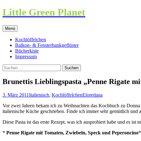
Little Green Planet
Zum
Menü
Inhalt
springen
Kochlöffelchen
Balkon- & Fensterbankgeflüster
Bücherkiste
Impressum
Suchen
nach:
Brunettis Lieblingspasta „Penne Rigate m
3. März 2011
Italienisch
,
Kochlöffelchen
Eloredana
Vor zwei Jahren bekam ich zu Weihnachten das Kochbuch zu Donna L
italienische Küche geschrieben. Finde ich immer sehr gemütlich und 
Diese Pasta ist das erste Rezept, was ich ausprobiert habe und es ist 
“ Penne Rigate mit Tomaten, Zwiebeln, Speck und Peperoncino“