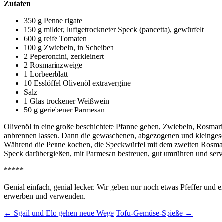
Zutaten
350 g Penne rigate
150 g milder, luftgetrockneter Speck (pancetta), gewürfelt
600 g reife Tomaten
100 g Zwiebeln, in Scheiben
2 Peperoncini, zerkleinert
2 Rosmarinzweige
1 Lorbeerblatt
10 Esslöffel Olivenöl extravergine
Salz
1 Glas trockener Weißwein
50 g geriebener Parmesan
Olivenöl in eine große beschichtete Pfanne geben, Zwiebeln, Rosmari
anbrennen lassen. Dann die gewaschenen, abgezogenen und kleinges
Während die Penne kochen, die Speckwürfel mit dem zweiten Rosmarin
Speck darübergießen, mit Parmesan bestreuen, gut umrühren und serv
*****
Genial einfach, genial lecker. Wir geben nur noch etwas Pfeffer u
erwerben und verwenden.
Beitragsnavigation
←
Sgail und Elo gehen neue Wege
Tofu-Gemüse-Spieße
→