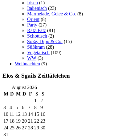
Irisch
(1)
Italienisch
(23)
Marmelade, Gelee & Co.
(8)
Orient
(8)
Party
(27)
Ratz-Fatz
(81)
Schottisch
(2)
Soße, Dipp & Co.
(15)
Süßkram
(28)
Vegetarisch
(109)
WW
(3)
Weihnachten
(9)
Elos & Sgails Zeittäfelchen
August 2026
M
D
M
D
F
S
S
1
2
3
4
5
6
7
8
9
10
11
12
13
14
15
16
17
18
19
20
21
22
23
24
25
26
27
28
29
30
31