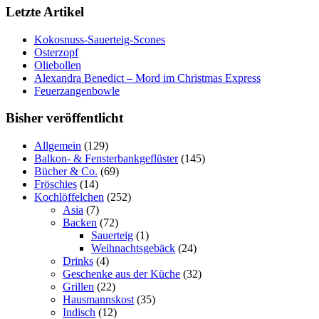
Letzte Artikel
Kokosnuss-Sauerteig-Scones
Osterzopf
Oliebollen
Alexandra Benedict – Mord im Christmas Express
Feuerzangenbowle
Bisher veröffentlicht
Allgemein
(129)
Balkon- & Fensterbankgeflüster
(145)
Bücher & Co.
(69)
Fröschies
(14)
Kochlöffelchen
(252)
Asia
(7)
Backen
(72)
Sauerteig
(1)
Weihnachtsgebäck
(24)
Drinks
(4)
Geschenke aus der Küche
(32)
Grillen
(22)
Hausmannskost
(35)
Indisch
(12)