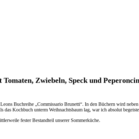
it Tomaten, Zwiebeln, Speck und Peperonci
eons Buchreihe „Commissario Brunetti“. In den Büchern wird neben e
als das Kochbuch unterm Weihnachtsbaum lag, war ich absolut begeister
mittlerweile fester Bestandteil unserer Sommerküche.