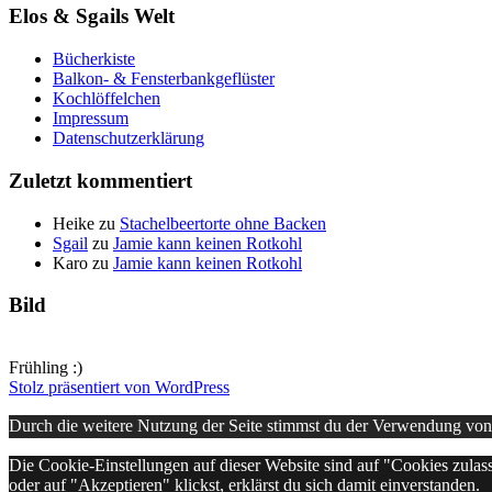
Elos & Sgails Welt
Bücherkiste
Balkon- & Fensterbankgeflüster
Kochlöffelchen
Impressum
Datenschutzerklärung
Zuletzt kommentiert
Heike
zu
Stachelbeertorte ohne Backen
Sgail
zu
Jamie kann keinen Rotkohl
Karo
zu
Jamie kann keinen Rotkohl
Bild
Frühling :)
Stolz präsentiert von WordPress
Durch die weitere Nutzung der Seite stimmst du der Verwendung vo
Die Cookie-Einstellungen auf dieser Website sind auf "Cookies zulas
oder auf "Akzeptieren" klickst, erklärst du sich damit einverstanden.