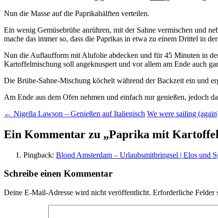
Nun die Masse auf die Paprikahälften verteilen.
Ein wenig Gemüsebrühe anrühren, mit der Sahne vermischen und neben
mache das immer so, dass die Paprikas in etwa zu einem Drittel in 
Nun die Auflaufform mit Alufolie abdecken und für 45 Minuten in d
Kartoffelmischung soll angeknuspert und vor allem am Ende auch gar
Die Brühe-Sahne-Mischung köchelt während der Backzeit ein und ergib
Am Ende aus dem Ofen nehmen und einfach nur genießen, jedoch darau
Beitragsnavigation
←
Nigella Lawson – Genießen auf Italienisch
We were sailing (agai
Ein Kommentar zu „
Paprika mit Kartoffe
Pingback:
Blond Amsterdam – Urlaubsmitbringsel | Elos und Sga
Schreibe einen Kommentar
Deine E-Mail-Adresse wird nicht veröffentlicht.
Erforderliche Felder 