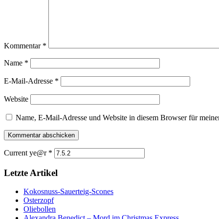
Kommentar
*
Name
*
E-Mail-Adresse
*
Website
Name, E-Mail-Adresse und Website in diesem Browser für meine
Current ye@r
*
Letzte Artikel
Kokosnuss-Sauerteig-Scones
Osterzopf
Oliebollen
Alexandra Benedict – Mord im Christmas Express