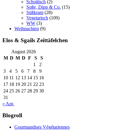
Schottisch
(2)
Soße, Dipp & Co.
(15)
Süßkram
(28)
Vegetarisch
(109)
WW
(3)
Weihnachten
(9)
Elos & Sgails Zeittäfelchen
August 2026
M
D
M
D
F
S
S
1
2
3
4
5
6
7
8
9
10
11
12
13
14
15
16
17
18
19
20
21
22
23
24
25
26
27
28
29
30
31
« Apr.
Blogroll
Gourmandises Végétariennes