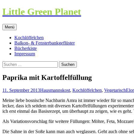
Little Green Planet
Zum
Menü
Inhalt
springen
Kochlöffelchen
Balkon- & Fensterbankgeflüster
Bücherkiste
Impressum
Suchen
nach:
Paprika mit Kartoffelfüllung
11. September 2013
Hausmannskost
,
Kochlöffelchen
,
Vegetarisch
Elo
Meine liebe bosnische Nachbarin Amra ist immer wieder für so manches
lecker, dass ich seitdem mit diversen Kartoffelfüllungen experimentier
ich erst einmal das Basisrezept, um überhaupt zu zeigen, wie es geht. 
Als Variationsvorschlag für weitere Füllungen: Möhre, Feta, Mozzare
Die Sahne in der Soße kann man auch weglassen. Geht auch ohne sehr