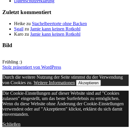
Datenschutzerklärung
Zuletzt kommentiert
Heike
zu
Stachelbeertorte ohne Backen
Sgail
zu
Jamie kann keinen Rotkohl
Karo
zu
Jamie kann keinen Rotkohl
Bild
Frühling :)
Stolz präsentiert von WordPress
Durch die weitere Nutzung der Seite stimmst du der Verwendung
von Cookies zu.
Weitere Informationen
Akzeptieren
Die Cookie-Einstellungen auf dieser Website sind auf "Cookies
zulassen" eingestellt, um das beste Surferlebnis zu ermöglichen.
Wenn du diese Website ohne Änderung der Cookie-Einstellungen
verwendest oder auf "Akzeptieren" klickst, erklärst du sich damit
einverstanden.
Schließen