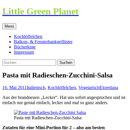
Little Green Planet
Zum
Menü
Inhalt
springen
Kochlöffelchen
Balkon- & Fensterbankgeflüster
Bücherkiste
Impressum
Suchen
nach:
Pasta mit Radieschen-Zucchini-Salsa
16. Mai 2011
Italienisch
,
Kochlöffelchen
,
Vegetarisch
Eloredana
Aus der brandneuen „Lecker“. Hat uns sofort angesprochen und ist
einfach nur genial einfach, lecker und mal so ganz anders.
Pasta mit Radieschen-Zucchini-Salsa
Zutaten für eine Mini-Portion für 2 – also am besten