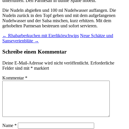
unterrühren. Den Parmesan in dünne Späne hobeln.
Die Nudeln abgießen und 100 ml Nudelwasser auffangen. Die
Nudeln zurück in den Topf geben und mit dem aufgefangenen
Nudelwasser und der Salsa mischen, kurz erhitzen. Mit dem
gehobelten Parmesan bestreuen und sofort servieren.
Beitragsnavigation
←
Rhabarberkuchen mit Eierlikörschwips
Neue Schätze und
Sanseverienblüte
→
Schreibe einen Kommentar
Deine E-Mail-Adresse wird nicht veröffentlicht.
Erforderliche
Felder sind mit
*
markiert
Kommentar
*
Name
*