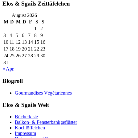
Elos & Sgails Zeittäfelchen
August 2026
M
D
M
D
F
S
S
1
2
3
4
5
6
7
8
9
10
11
12
13
14
15
16
17
18
19
20
21
22
23
24
25
26
27
28
29
30
31
« Apr.
Blogroll
Gourmandises Végétariennes
Elos & Sgails Welt
Bücherkiste
Balkon- & Fensterbankgeflüster
Kochlöffelchen
Impressum